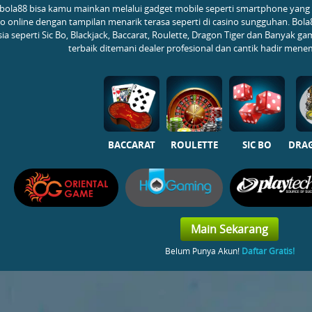
o bola88 bisa kamu mainkan melalui gadget mobile seperti smartphone ya
o online dengan tampilan menarik terasa seperti di casino sungguhan. Bola
ia seperti Sic Bo, Blackjack, Baccarat, Roulette, Dragon Tiger dan Banyak ga
terbaik ditemani dealer profesional dan cantik hadir mene
BACCARAT
ROULETTE
SIC BO
DRAG
Main Sekarang
Belum Punya Akun!
Daftar Gratis!