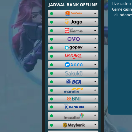
Live casin
JADWAL BANK OFFLINE
Game casin
di Indones