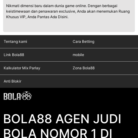
Nikmati dimensi baru dalam dunia game online. Dengan berbagai
keistimewaan dan penawaran exclusive, Anda akan menemukan Ruang
Khusus VIP, Anda Pantas Ada Disini.
Tentang kami
Cara Betting
Link Bola88
mobile
Kalkulator Mix Parlay
Zona Bola88
Anti Blokir
BOLA88 AGEN JUDI
BOLA NOMOR 1 DI