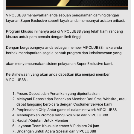
VIPCLUB88 menawarkan anda sebuah pengalaman gaming dengan
layanan Super Exclusive seperti layak anda mempunyai asisten pribadi.
Program khusus ini hanya ada di VIPCLUB88 yang telah kami rancang
khusus untuk para pemain dengan limit tinggi.
Dengan bergabungnya anda sebagai member VIPCLUB88 maka anda
berhak mendapatkan segala bentuk program dan keistimewaan yang
akan menyempurnakan sistem pelayanan Super Exclusive kami.
Keistimewaan yang akan anda dapatkan jika menjadi member
VIPCLUB88 :
Proses Deposit dan Penarikan yang diprioritaskan
Melayani Deposit dan Penarikan Member Dari Sms, Website , atau
dapat langsung berbicara dengan Costumer Service kami
Perpindahan Chip Antar game di dalam network VIPCLUB88
Mendapatkan Promosi yang Excluvise dari VIPCLUB88
Hadiah/Kejutan Untuk Member
Layanan Team Khusus Member VIP dalam 24 jam
Undangan untuk Acara Spesial dari VIPCLUB88