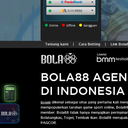
Online
Offline
Gangguan
Tentang kami
|
Cara Betting
|
Link Bola
Lisensi
BOLA88 AGEN
DI INDONESIA
dikenal sebagai situs yang pertama kali men
Bola88
mempopulerkan taruhan game sport online, Bola88
member. Bola88 tidak hanya menyajikan permainan s
Bolatangkas, Togel, Tembak ikan. Bola88 merupakan 
PAGCOR.