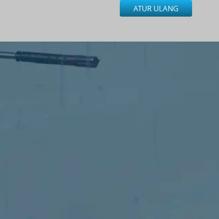
ATUR ULANG